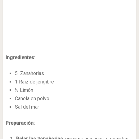
Ingredientes:
5 Zanahorias
1 Raíz de jengibre
½ Limón
Canela en polvo
Sal del mar
Preparación:
Pelar las zanahorias
, enjuagar con agua y secarlas.