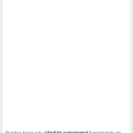
Puedes tener a tu g
lándula suprarrenal
funcionando de