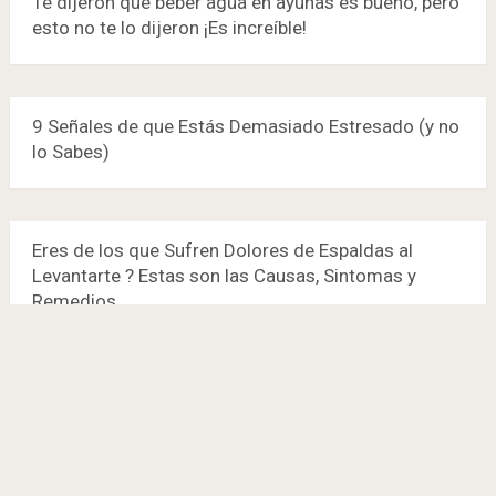
Te dijeron que beber agua en ayunas es bueno, pero
esto no te lo dijeron ¡Es increíble!
9 Señales de que Estás Demasiado Estresado (y no
lo Sabes)
Eres de los que Sufren Dolores de Espaldas al
Levantarte ? Estas son las Causas, Sintomas y
Remedios
¿Por qué se te Entumen las Manos? 7 Razones Para
que le Prestes Más Atención a tu Salud.