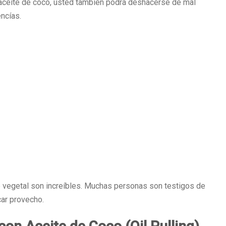
 aceite de coco, usted también podrá deshacerse de mal
encías.
e vegetal son increíbles. Muchas personas son testigos de
car provecho.