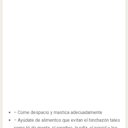
– Come despacio y mastica adecuadamente
– Ayúdate de alimentos que evitan el hinchazón tales
como té de menta, el jengibre, la piña, el perejil y los