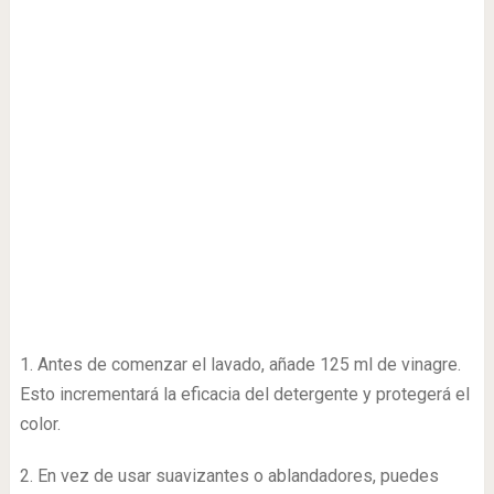
1. Antes de comenzar el lavado, añade 125 ml de vinagre.
Esto incrementará la eficacia del detergente y protegerá el
color.
2. En vez de usar suavizantes o ablandadores, puedes
añadir simplemente vinagre. El efecto es exactamente el
mismo, sin embargo tiene la indiscutible ventaja de que es
mucho menos dañino para el medio ambiente.
3. Esta sustancia también remueve las manchas de sudor y
del desodorante.