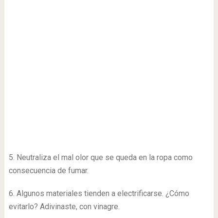
5. Neutraliza el mal olor que se queda en la ropa como
consecuencia de fumar.
6. Algunos materiales tienden a electrificarse. ¿Cómo
evitarlo? Adivinaste, con vinagre.
7. Hay manchas que son todo un reto, imposibles de sacar
incluso para los “mejores” detergentes. El vinagre sí las
elimina.
Solo tienes que dejar las prendas en un recipiente con