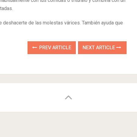
 habitualmente con tus comidas o tritúralo y combina con un
tadas.
e deshacerte de las molestas várices. También ayuda que
PREV ARTICLE
NEXT ARTICLE