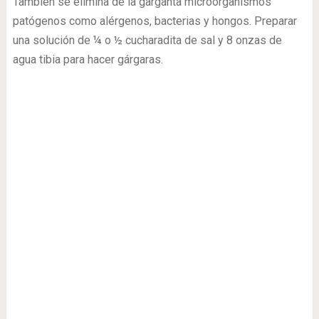
También se elimina de la garganta microorganismos
patógenos como alérgenos, bacterias y hongos. Preparar
una solución de ¼ o ½ cucharadita de sal y 8 onzas de
agua tibia para hacer gárgaras.