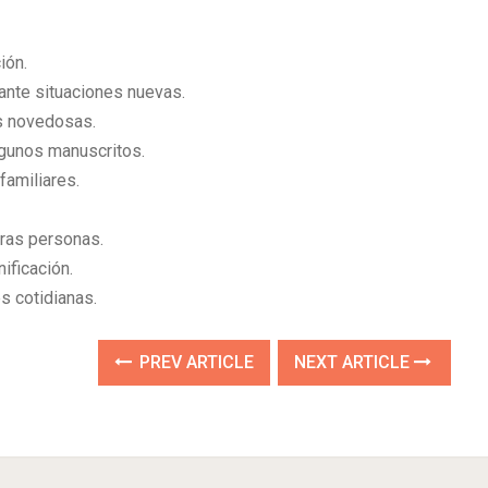
ión.
ante situaciones nuevas.
as novedosas.
lgunos manuscritos.
familiares.
tras personas.
nificación.
s cotidianas.
PREV ARTICLE
NEXT ARTICLE